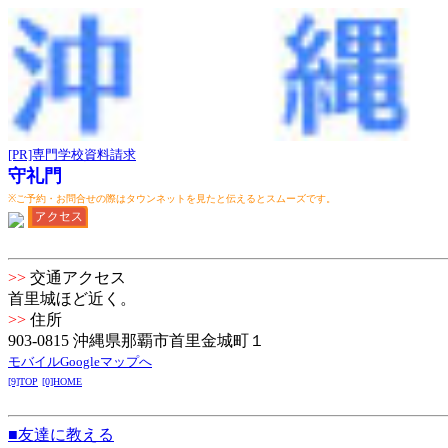
[PR]専門学校資料請求
守礼門
※ご予約・お問合せの際はタウンネットを見たと伝えるとスムーズです。
>>
交通アクセス
首里城ほど近く。
>>
住所
903-0815 沖縄県那覇市首里金城町１
モバイルGoogleマップへ
[9]TOP
[0]HOME
■友達に教える