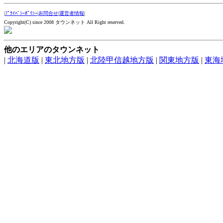
|
ﾌﾟﾗｲﾊﾞｼｰﾎﾟﾘｼｰ
|
お問合せ
|
運営者情報
|
Copyright(C) since 2008 タウンネット All Right reserved.
他のエリアのタウンネット
|
北海道版
|
東北地方版
|
北陸甲信越地方版
|
関東地方版
|
東海