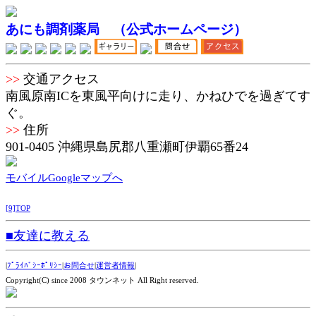
あにも調剤薬局 （公式ホームページ）
>>
交通アクセス
南風原南ICを東風平向けに走り、かねひでを過ぎてす
ぐ。
>>
住所
901-0405 沖縄県島尻郡八重瀬町伊覇65番24
モバイルGoogleマップへ
[9]TOP
■友達に教える
|
ﾌﾟﾗｲﾊﾞｼｰﾎﾟﾘｼｰ
|
お問合せ
|
運営者情報
|
Copyright(C) since 2008 タウンネット All Right reserved.