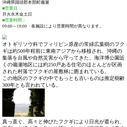
沖縄県国頭郡本部町備瀬
■営業日；
月火水木金土日
■営業時間；
09:00～19:00 各施設により営業時間が異なります。
オトギリソウ科でフィリピン原産の常緑広葉樹のフク
ギは約500年程前に東南アジアから移植され、沖縄の
集落を台風や自然災害から守ってきた。海洋博公園近
くの備瀬地区には約250戸ある住宅のほとんどが区画
された村落でフクギの屋敷林に囲まれている。
この地区のフクギの中でもっとも古いものは推定樹齢
300年とも言われている。
真っ直ぐ、高々と伸びたフクギにより日光が遮られ、