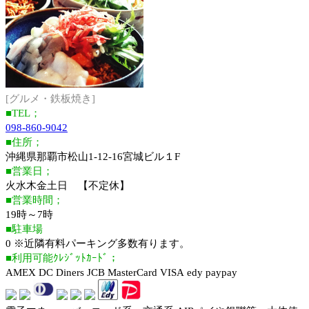
[グルメ・鉄板焼き]
■TEL；
098-860-9042
■住所；
沖縄県那覇市松山1-12-16宮城ビル１F
■営業日；
火水木金土日 【不定休】
■営業時間；
19時～7時
■駐車場
0 ※近隣有料パーキング多数有ります。
■利用可能ｸﾚｼﾞｯﾄｶｰﾄﾞ；
AMEX DC Diners JCB MasterCard VISA edy paypay