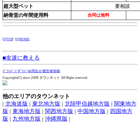
超大型ペット
要相談
納骨堂の年間使用料
合同は無料
[9]TOP
[0]HOME
■友達に教える
|
ﾌﾟﾗｲﾊﾞｼｰﾎﾟﾘｼｰ
|
お問合せ
|
運営者情報
|
Copyright(C) since 2008 タウンネット All Right reserved.
他のエリアのタウンネット
|
北海道版
|
東北地方版
|
北陸甲信越地方版
|
関東地方
版
|
東海地方版
|
関西地方版
|
中国地方版
|
四国地方
版
|
九州地方版
|
沖縄県版
|