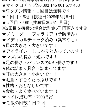
★マイクロチップNo.392 146 001 677 488
★ワクチン情報・１回目は無料です
★１回目・5種（接種日2025年5月8日）
★ 2回目・5種（接種日2025年月日）
※2回目を接種の場合は別途5千円頂きます※
★ノミ・ダニ・フィラリア（予防済み）
★メディカルチェック済み（異常なし）
★目の大きさ・大きいです！
★アイライン・しっかりと入っています！
★マズルの長さ・短いです！
★足の長さ・バランスのいい長さです！
★体の詰まり具合・詰まってます！
★耳の大きさ・小さいです！
★毛量・すごくたっぷりです！
★性格・おとなしいです！
★食欲・よく食べています ！
★トイレ成功率・70%ほど
★ご飯の回数１日２回