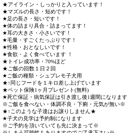
★アイライン・しっかりと入っています！
★マズルの長さ・短めです！
★足の長さ・短いです！
★体の詰まり具合・詰まってます！
★耳の大きさ・小さいです！
★毛量・すごくたっぷりです！
★性格・おとなしいです！
★食欲・よく食べています ！
★トイレ成功率・70%ほど
★ご飯の回数１日２回
★ご飯の種類・シュプレモ子犬用
★↑同じフードを１キロ差し上げています
★ペット保険1ヶ月プレゼント(無料)
★死亡保証・病気保証は引き渡し後1週間になります
※ご飯を食べない・体調不良・下痢・元気が無い※
★↑このような子達はお譲りしません★
★子犬の見学は予約制になります
※ご予約を頂いていても先に決まって※
※しまう可能性もありますのでご了承下さい※