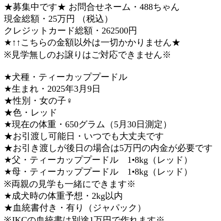
★募集中です★ お問合せネーム・488ちゃん
現金総額・25万円 （税込）
クレジットカード総額・262500円
★↑↑こちらの金額以外は一切かかりません★
※見学無しのお譲りはご対応できません※
★犬種・ティーカッププードル
★生まれ・2025年3月9日
★性別・女の子♀
★色・レッド
★現在の体重・650グラム（5月30日測定）
★お引渡し可能日・いつでも大丈夫です
★お引き渡しが後日の場合は5万円の内金が必要です
★父・ティーカッププードル 1•8kg（レッド）
★母・ティーカッププードル 1•8kg（レッド）
※両親の見学も一緒にできます※
★成犬時の体重予想・2kg以内
★血統書付き・有り（ジャパック）
※JKCの血統書は別途1万円で作れます※