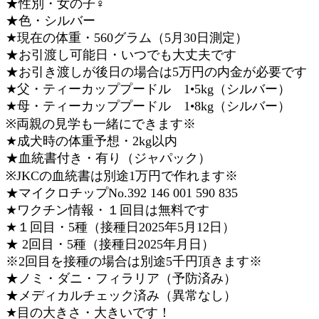
★性別・女の子♀
★色・シルバー
★現在の体重・560グラム（5月30日測定）
★お引渡し可能日・いつでも大丈夫です
★お引き渡しが後日の場合は5万円の内金が必要です
★父・ティーカッププードル 1•5kg（シルバー）
★母・ティーカッププードル 1•8kg（シルバー）
※両親の見学も一緒にできます※
★成犬時の体重予想・2kg以内
★血統書付き・有り（ジャパック）
※JKCの血統書は別途1万円で作れます※
★マイクロチップNo.392 146 001 590 835
★ワクチン情報・１回目は無料です
★１回目・5種（接種日2025年5月12日）
★ 2回目・5種（接種日2025年月日）
※2回目を接種の場合は別途5千円頂きます※
★ノミ・ダニ・フィラリア（予防済み）
★メディカルチェック済み（異常なし）
★目の大きさ・大きいです！