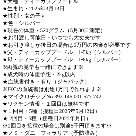
★犬種・ティーカッププードル
★生まれ・2025年3月13日
★性別・女の子♀
★色・シルバー
★現在の体重・520グラム（5月30日測定）
★お引渡し可能日・いつでも大丈夫です
★お引き渡しが後日の場合は5万円の内金が必要です
★父・ティーカッププードル 1•5kg（シルバー）
★母・ティーカッププードル 1•8kg（シルバー）
※両親の見学も一緒にできます※
★成犬時の体重予想・2kg以内
★血統書付き・有り（ジャパック）
※JKCの血統書は別途1万円で作れます※
★マイクロチップNo.392 146 001 577 742
★ワクチン情報・１回目は無料です
★１回目・5種（接種日2025年5月12日）
★ 2回目・5種（接種日2025年月日）
※2回目を接種の場合は別途5千円頂きます※
★ノミ・ダニ・フィラリア（予防済み）