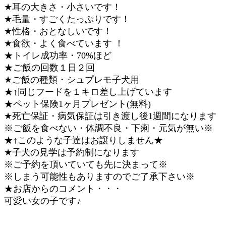
★耳の大きさ・小さいです！
★毛量・すごくたっぷりです！
★性格・おとなしいです！
★食欲・よく食べています ！
★トイレ成功率・70%ほど
★ご飯の回数１日２回
★ご飯の種類・シュプレモ子犬用
★↑同じフードを１キロ差し上げています
★ペット保険1ヶ月プレゼント(無料)
★死亡保証・病気保証は引き渡し後1週間になります
※ご飯を食べない・体調不良・下痢・元気が無い※
★↑このような子達はお譲りしません★
★子犬の見学は予約制になります
※ご予約を頂いていても先に決まって※
※しまう可能性もありますのでご了承下さい※
★お店からのコメント・・・
可愛い女の子です♪