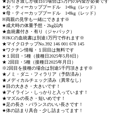
★お引き渡しが後日の場合は5万円の内金が必要です
★父・ティーカッププードル 1•8kg（レッド）
★母・ティーカッププードル 1•8kg（レッド）
※両親の見学も一緒にできます※
★成犬時の体重予想・2kg以内
★血統書付き・有り（ジャパック）
※JKCの血統書は別途1万円で作れます※
★マイクロチップNo.392 146 001 678 145
★ワクチン情報・１回目は無料です
★１回目・5種（接種日2025年5月8日）
★ 2回目・5種（接種日2025年月日）
※2回目を接種の場合は別途5千円頂きます※
★ノミ・ダニ・フィラリア（予防済み）
★メディカルチェック済み（異常なし）
★目の大きさ・大きいです！
★アイライン・しっかりと入っています！
★マズルの長さ・短いめです！
★足の長さ・バランスのいい長さです！
★体の詰まり具合・少し詰まってます！