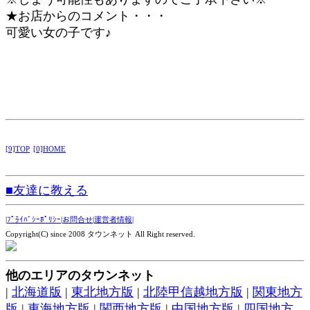
★お店からのコメント・・・
可愛い女の子です♪
[9]TOP
[0]HOME
■友達に教える
|
ﾌﾟﾗｲﾊﾞｼｰﾎﾟﾘｼｰ
|
お問合せ
|
運営者情報
|
Copyright(C) since 2008 タウンネット All Right reserved.
他のエリアのタウンネット
|
北海道版
|
東北地方版
|
北陸甲信越地方版
|
関東地方
版
|
東海地方版
|
関西地方版
|
中国地方版
|
四国地方