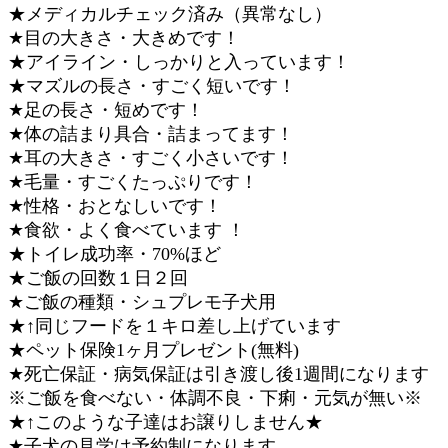
★メディカルチェック済み（異常なし）
★目の大きさ・大きめです！
★アイライン・しっかりと入っています！
★マズルの長さ・すごく短いです！
★足の長さ・短めです！
★体の詰まり具合・詰まってます！
★耳の大きさ・すごく小さいです！
★毛量・すごくたっぷりです！
★性格・おとなしいです！
★食欲・よく食べています ！
★トイレ成功率・70%ほど
★ご飯の回数１日２回
★ご飯の種類・シュプレモ子犬用
★↑同じフードを１キロ差し上げています
★ペット保険1ヶ月プレゼント(無料)
★死亡保証・病気保証は引き渡し後1週間になります
※ご飯を食べない・体調不良・下痢・元気が無い※
★↑このような子達はお譲りしません★
★子犬の見学は予約制になります