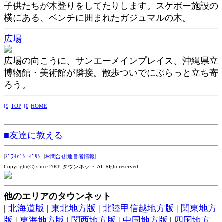
子供たちが木登りをしてたりします。スケボー施設の
横にある、ベンチに囲まれたガジュマルの木。
広場
広場の向こうに、サンエーメインプレイス、沖縄県立
博物館・美術館が隣接。散歩ついでにぷらっと立ち寄
ろう。
[9]TOP
[0]HOME
■友達に教える
|
ﾌﾟﾗｲﾊﾞｼｰﾎﾟﾘｼｰ
|
お問合せ
|
運営者情報
|
Copyright(C) since 2008 タウンネット All Right reserved.
他のエリアのタウンネット
|
北海道版
|
東北地方版
|
北陸甲信越地方版
|
関東地方
版
|
東海地方版
|
関西地方版
|
中国地方版
|
四国地方